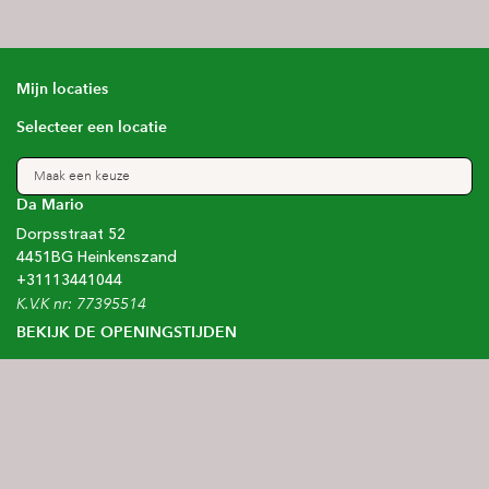
Mijn locaties
Selecteer een locatie
Maak een keuze
Da Mario
Dorpsstraat
52
4451BG
Heinkenszand
+31
113441044
K.V.K nr: 77395514
BEKIJK DE OPENINGSTIJDEN
Blijf op de hoogte
Schrijf je in voor onze nieuwsbrief