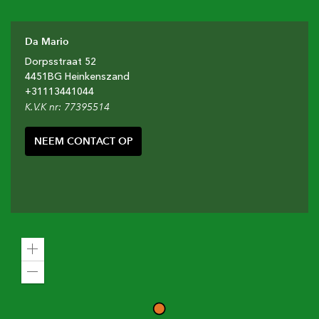
Da Mario
Dorpsstraat
52
4451BG
Heinkenszand
+31
113441044
K.V.K nr: 77395514
NEEM CONTACT OP
Zoom
in
Zoom
out